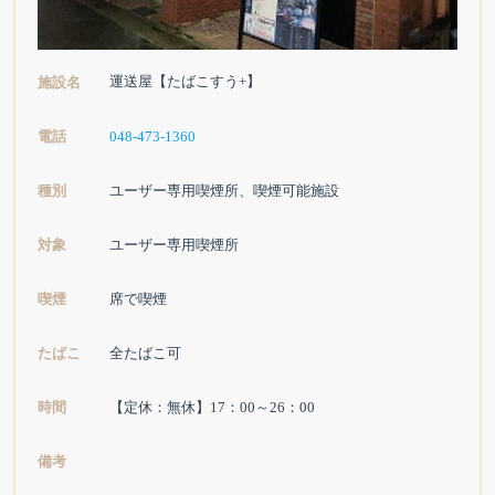
運送屋【たばこすう+】
施設名
電話
048-473-1360
種別
ユーザー専用喫煙所、喫煙可能施設
対象
ユーザー専用喫煙所
喫煙
席で喫煙
たばこ
全たばこ可
時間
【定休：無休】17：00～26：00
備考