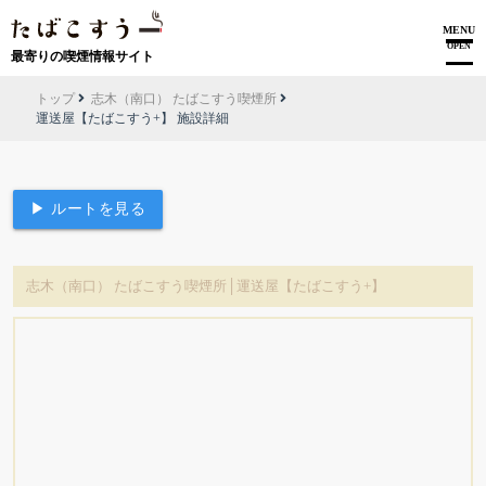
MENU
OPEN
最寄りの喫煙情報サイト
トップ
志木（南口） たばこすう喫煙所
運送屋【たばこすう+】 施設詳細
▶ ルートを見る
志木（南口） たばこすう喫煙所│運送屋【たばこすう+】