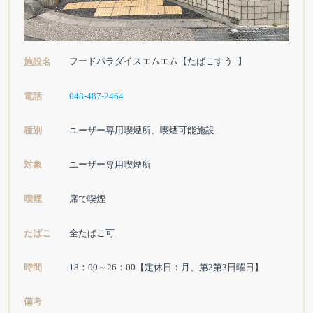
フードパラダイスエムエム【たばこすう+】
施設名
電話
048-487-2464
種別
ユーザー専用喫煙所、喫煙可能施設
対象
ユーザー専用喫煙所
喫煙
席で喫煙
たばこ
全たばこ可
時間
18：00～26：00【定休日：月、第2第3日曜日】
備考