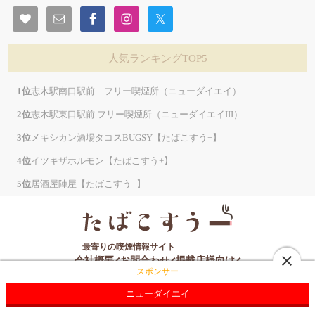
人気ランキングTOP5
志木駅南口駅前 フリー喫煙所（ニューダイエイ）
志木駅東口駅前 フリー喫煙所（ニューダイエイIII）
メキシカン酒場タコスBUGSY【たばこすう+】
イツキザホルモン【たばこすう+】
居酒屋陣屋【たばこすう+】
最寄りの喫煙情報サイト
close
会社概要
お問合わせ
掲載店様向け
スポンサー
プライバシーポリシー
サイトマップ
ニューダイエイ
©️ 2025
BigBang co., Ltd.
ALL Rights Reserved.