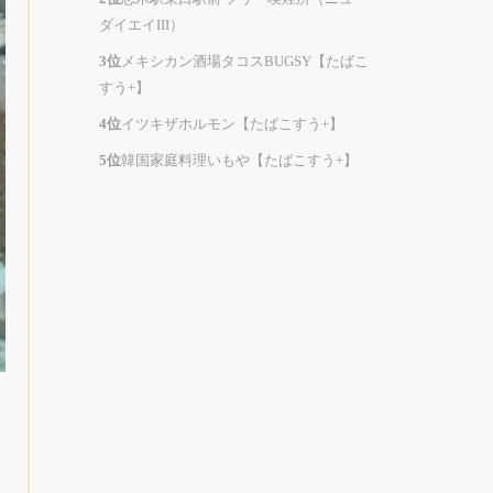
ダイエイIII）
メキシカン酒場タコスBUGSY【たばこ
すう+】
イツキザホルモン【たばこすう+】
韓国家庭料理いもや【たばこすう+】