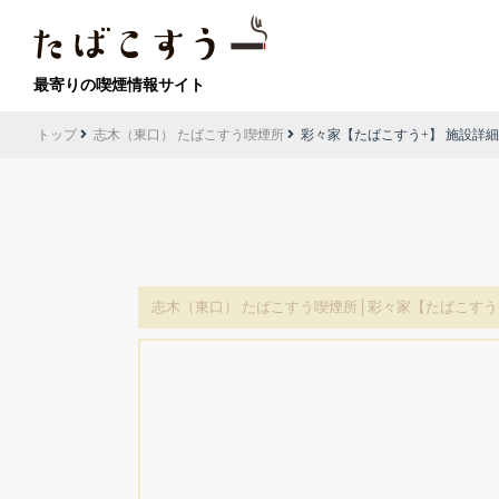
最寄りの喫煙情報サイト
トップ
志木（東口） たばこすう喫煙所
彩々家【たばこすう+】 施設詳細
志木（東口） たばこすう喫煙所│彩々家【たばこすう