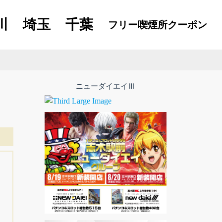
川
埼玉
千葉
フリー喫煙所
クーポン
ニューダイエイⅢ