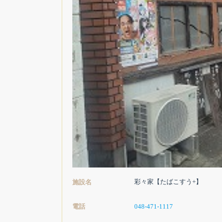
彩々家【たばこすう+】
施設名
電話
048-471-1117