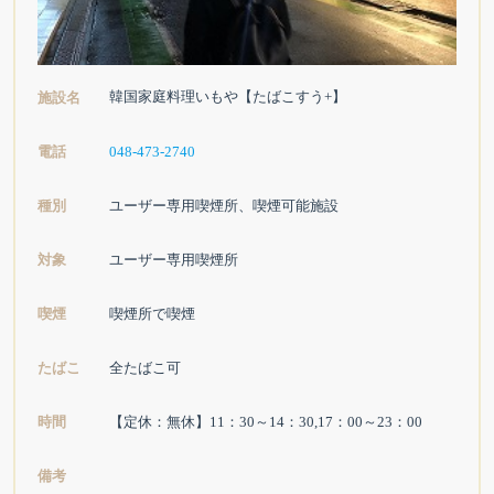
韓国家庭料理いもや【たばこすう+】
施設名
電話
048-473-2740
種別
ユーザー専用喫煙所、喫煙可能施設
対象
ユーザー専用喫煙所
喫煙
喫煙所で喫煙
たばこ
全たばこ可
時間
【定休：無休】11：30～14：30,17：00～23：00
備考