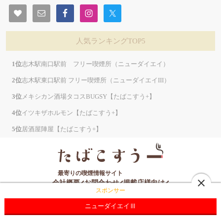
人気ランキングTOP5
志木駅南口駅前 フリー喫煙所（ニューダイエイ）
志木駅東口駅前 フリー喫煙所（ニューダイエイIII）
メキシカン酒場タコスBUGSY【たばこすう+】
イツキザホルモン【たばこすう+】
居酒屋陣屋【たばこすう+】
最寄りの喫煙情報サイト
close
会社概要
お問合わせ
掲載店様向け
スポンサー
プライバシーポリシー
サイトマップ
ニューダイエイⅢ
©️ 2025
BigBang co., Ltd.
ALL Rights Reserved.