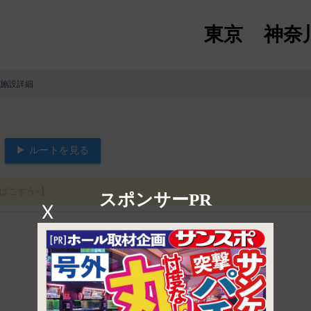
東京
神奈
 施設詳細
▶ ルートを見る
ばこすう+】
スポンサーPR
X