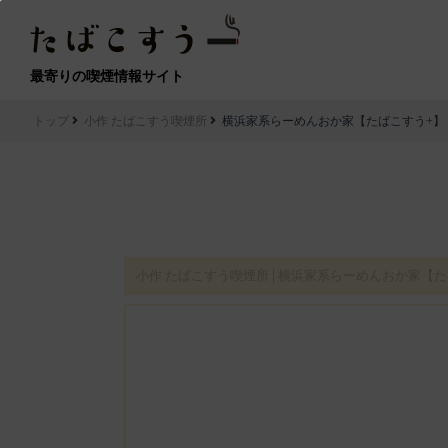
最寄りの喫煙情報サイト
トップ
小作 たばこすう喫煙所
横浜家系らーめんおか家【たばこすう+】
小作 たばこすう喫煙所│横浜家系らーめんおか家【た