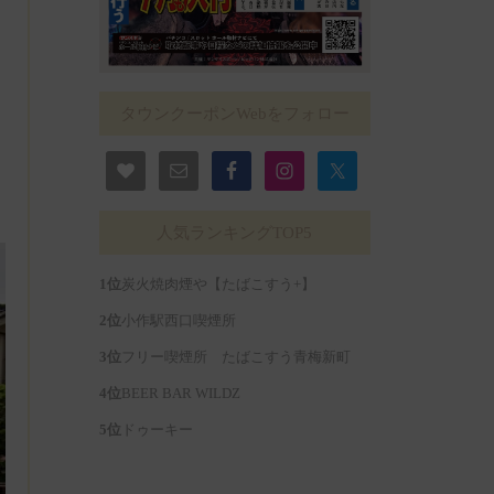
タウンクーポンWebをフォロー
人気ランキングTOP5
炭火焼肉煙や【たばこすう+】
小作駅西口喫煙所
フリー喫煙所 たばこすう青梅新町
BEER BAR WILDZ
ドゥーキー