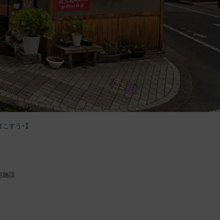
ばこすう+】
能施設