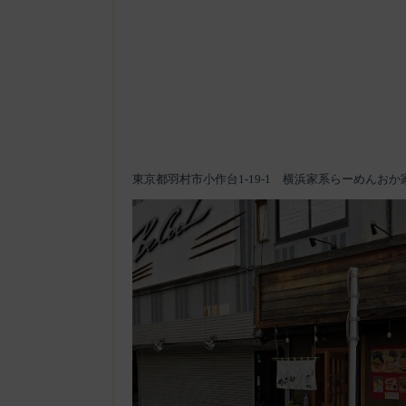
東京都羽村市小作台1-19-1 横浜家系らーめんおか