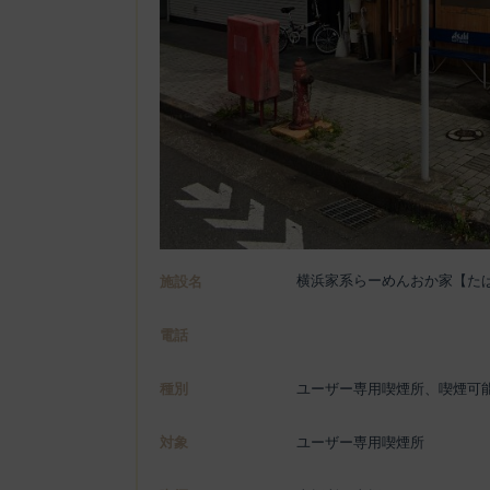
横浜家系らーめんおか家【た
施設名
電話
種別
ユーザー専用喫煙所、喫煙可
対象
ユーザー専用喫煙所