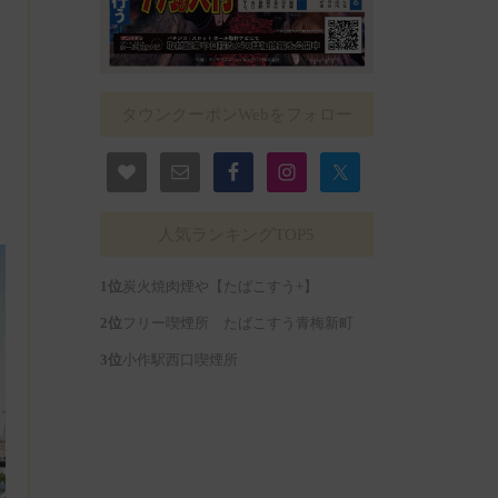
タウンクーポンWebをフォロー
人気ランキングTOP5
炭火焼肉煙や【たばこすう+】
フリー喫煙所 たばこすう青梅新町
小作駅西口喫煙所