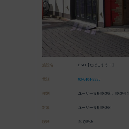
BNO【たばこすう＋】
施設名
電話
03-6404-9995
種別
ユーザー専用喫煙所、喫煙可
対象
ユーザー専用喫煙所
喫煙
席で喫煙