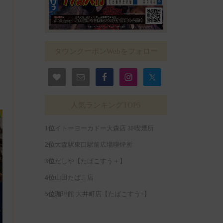
タウンクーポンWebをフォロー
人気ランキングTOP5
イトーヨーカドー大森店 3F喫煙所
大森駅東口駅前広場喫煙所
だしや【たばこすう＋】
山田たばこ店
珈琲館 大井町店【たばこすう+】