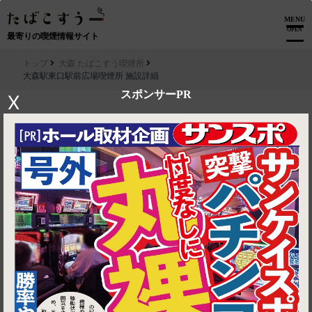
MENU
OPEN
最寄りの喫煙情報サイト
トップ
大森 たばこすう喫煙所
大森駅東口駅前広場喫煙所 施設詳細
スポンサーPR
X
▶ ルートを見る
大森 たばこすう喫煙所│大森駅東口駅前広場喫煙所