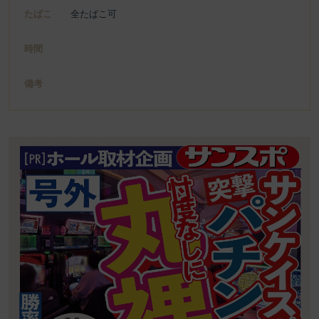
たばこ
全たばこ可
時間
備考