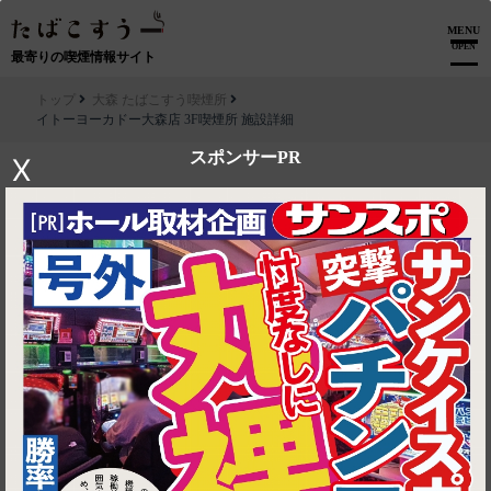
MENU
OPEN
最寄りの喫煙情報サイト
トップ
大森 たばこすう喫煙所
イトーヨーカドー大森店 3F喫煙所 施設詳細
スポンサーPR
X
▶ ルートを見る
大森 たばこすう喫煙所│イトーヨーカドー大森店 3F喫煙所