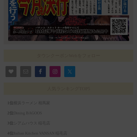
タウンクーポンWebをフォロー
人気ランキングTOP5
横浜ラーメン 相馬家
Dining BAGOOS
シアムハウス 稲毛店
Italian Kitchen VANSAN 稲毛店