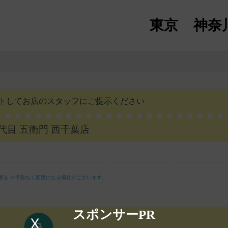
東京
神奈
ト
して
お店のスタッフにご提示ください
代目 五衛門 西千葉店
限る
※予告なく変更になる場合がございます。
スポンサーPR
X