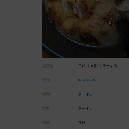
二代目 五衛門 西千葉店
施設名
電話
043-306-1955
種別
クーポン
対象
クーポン
喫煙
禁煙