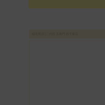
稲毛長沼│二代目 五衛門 西千葉店