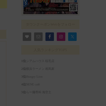
タウンクーポンWebをフォロー
人気ランキングTOP5
シアムハウス 稲毛店
横浜ラーメン 相馬家
Hungry Lion
NENE café
らー麺専科 海空土