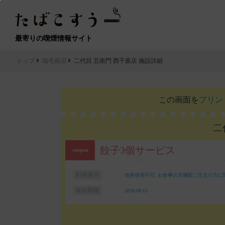
最寄りの喫煙情報サイト
トップ
稲毛長沼
二代目 五衛門 西千葉店 施設詳細
この画面を
プリン
二
餃子3個サービス
利用条件
他券併用不可, お食事の方麺類ご注文の方に
有効期限
2026-08-13