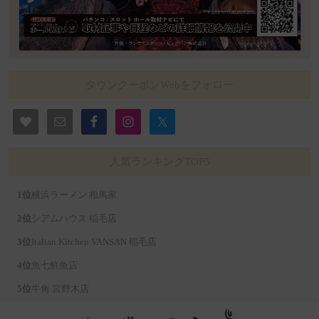
タウンクーポンWebをフォロー
人気ランキングTOP5
横浜ラーメン 相馬家
シアムハウス 稲毛店
Italian Kitchen VANSAN 稲毛店
魚七鮮魚店
牛角 宮野木店