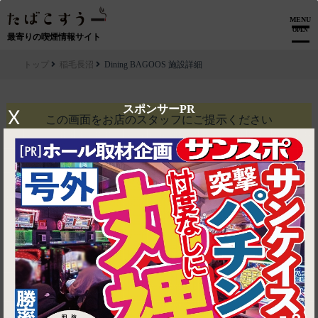
MENU
OPEN
最寄りの喫煙情報サイト
トップ
稲毛長沼
Dining BAGOOS 施設詳細
スポンサーPR
X
この画面を
お店のスタッフにご提示ください
Dining BAGOOS
南国シャーベットサービス
利用条件
他券併用不可, お食事の方
※予告なく変更になる場合がございます。
有効期限
2026-08-15