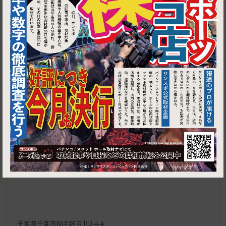
▶ ルートを見る
1
稲毛長沼│Dining BAGOOS
千葉県千葉市稲毛区穴川2-4-4