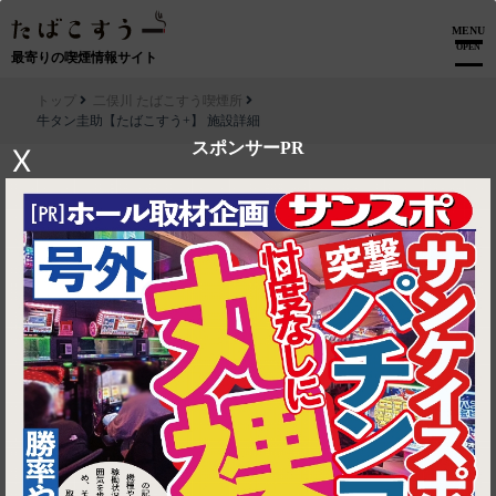
MENU
OPEN
最寄りの喫煙情報サイト
トップ
二俣川 たばこすう喫煙所
牛タン圭助【たばこすう+】 施設詳細
スポンサーPR
X
▶ ルートを見る
二俣川 たばこすう喫煙所│牛タン圭助【たばこすう+】