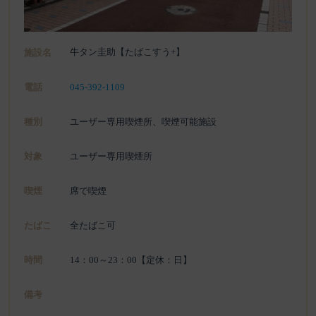
牛タン圭助【たばこすう+】
施設名
電話
045-392-1109
種別
ユーザー専用喫煙所、喫煙可能施設
対象
ユーザー専用喫煙所
喫煙
席で喫煙
たばこ
全たばこ可
時間
14：00～23：00【定休：日】
備考