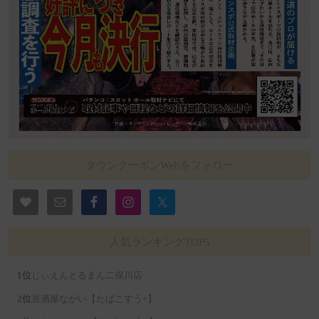
タウンクーポンWebをフォロー
人気ランキングTOP5
じぃえんとるまん二俣川店
居酒屋ながい【たばこすう+】