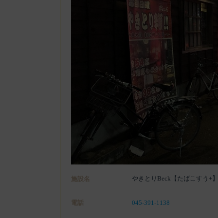
やきとりBeck【たばこすう+
施設名
電話
045-391-1138