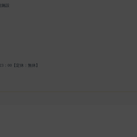
能施設
0～23：00【定休：無休】