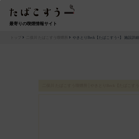
最寄りの喫煙情報サイト
トップ
二俣川 たばこすう喫煙所
やきとりBeck【たばこすう+】 施設詳細
二俣川 たばこすう喫煙所│やきとりBeck【たばこすう