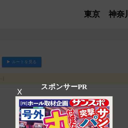
東京
神奈
▶ ルートを見る
+】
スポンサーPR
X