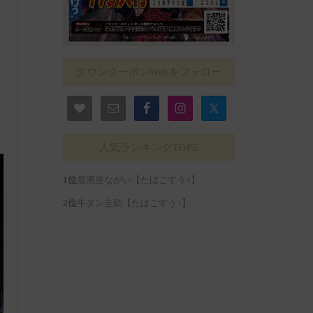
タウンクーポンWebをフォロー
人気ランキングTOP5
居酒屋ながい【たばこすう+】
牛タン圭助【たばこすう+】