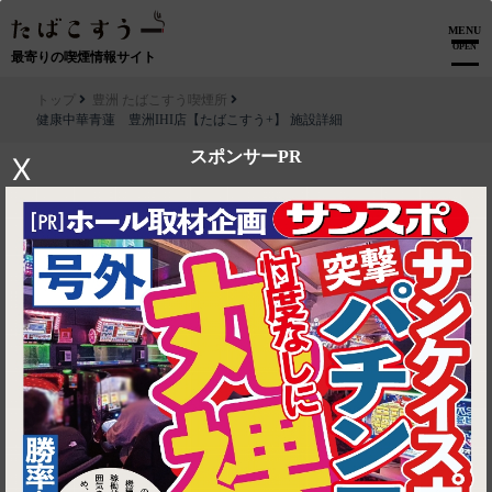
MENU
OPEN
最寄りの喫煙情報サイト
トップ
豊洲 たばこすう喫煙所
健康中華青蓮 豊洲IHI店【たばこすう+】 施設詳細
スポンサーPR
X
▶ ルートを見る
豊洲 たばこすう喫煙所│健康中華青蓮 豊洲IHI店【たばこすう+】