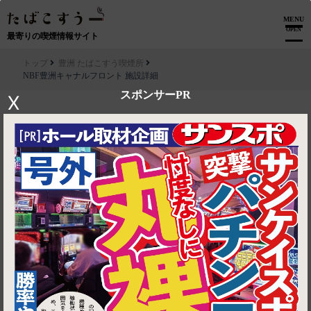
MENU
OPEN
最寄りの喫煙情報サイト
トップ
豊洲 たばこすう喫煙所
NBF豊洲キャナルフロント 施設詳細
スポンサーPR
X
▶ ルートを見る
豊洲 たばこすう喫煙所│NBF豊洲キャナルフロント