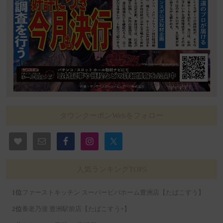
タウンクーポンWebをフォロー
人気ランキングTOP5
ファーストキッチン スーパービバホーム豊洲店【たばこすう】
養老乃瀧 豊洲駅前店【たばこすう+】