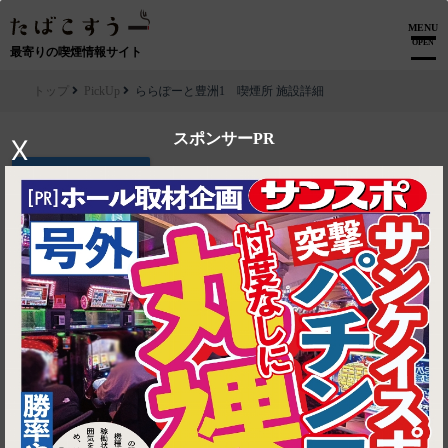
MENU
OPEN
最寄りの喫煙情報サイト
トップ
PickUp
ららぽーと豊洲1 喫煙所 施設詳細
スポンサーPR
X
▶ ルートを見る
PickUp│ららぽーと豊洲1 喫煙所