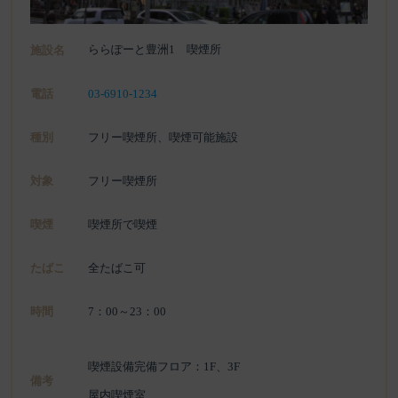
ららぽーと豊洲1 喫煙所
施設名
電話
03-6910-1234
種別
フリー喫煙所、喫煙可能施設
対象
フリー喫煙所
喫煙
喫煙所で喫煙
たばこ
全たばこ可
時間
7：00～23：00
喫煙設備完備フロア：1F、3F
備考
屋内喫煙室