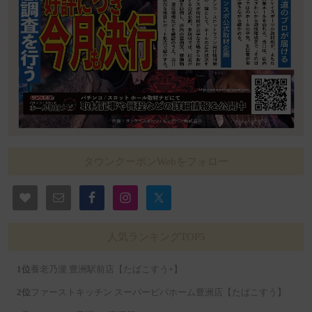
タウンクーポンWebをフォロー
人気ランキングTOP5
養老乃瀧 豊洲駅前店【たばこすう+】
ファーストキッチン スーパービバホーム豊洲店【たばこすう】