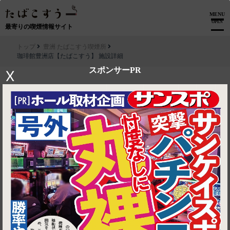
MENU
OPEN
最寄りの喫煙情報サイト
トップ
豊洲 たばこすう喫煙所
珈琲館豊洲店【たばこすう】 施設詳細
スポンサーPR
X
▶ ルートを見る
豊洲 たばこすう喫煙所│珈琲館豊洲店【たばこすう】