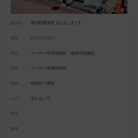
珈琲館豊洲店【たばこすう】
施設名
電話
03-3531-1611
種別
ユーザー専用喫煙所、喫煙可能施設
対象
ユーザー専用喫煙所
喫煙
喫煙所で喫煙
たばこ
全たばこ可
時間
備考