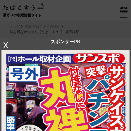
MENU
OPEN
最寄りの喫煙情報サイト
トップ
豊洲 たばこすう喫煙所
味な店なかちゃん【たばこすう+】 施設詳細
スポンサーPR
X
▶ ルートを見る
豊洲 たばこすう喫煙所│味な店なかちゃん【たばこすう+】