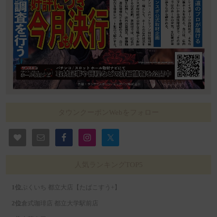
タウンクーポンWebをフォロー
人気ランキングTOP5
ぷくいち 都立大店【たばこすう+】
倉式珈琲店 都立大学駅前店