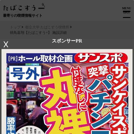
MENU
OPEN
最寄りの喫煙情報サイト
トップ
都立大学 たばこすう喫煙所
焼鳥嘉翔【たばこすう+】 施設詳細
スポンサーPR
X
▶ ルートを見る
都立大学 たばこすう喫煙所│焼鳥嘉翔【たばこすう+】