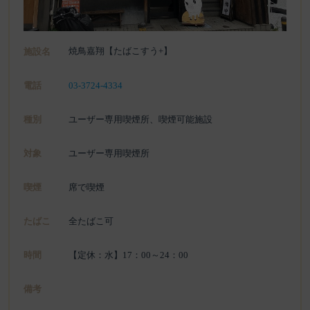
焼鳥嘉翔【たばこすう+】
施設名
電話
03-3724-4334
種別
ユーザー専用喫煙所、喫煙可能施設
対象
ユーザー専用喫煙所
喫煙
席で喫煙
たばこ
全たばこ可
時間
【定休：水】17：00～24：00
備考