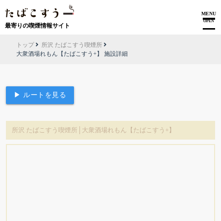
MENU
OPEN
最寄りの喫煙情報サイト
トップ
所沢 たばこすう喫煙所
大衆酒場れもん【たばこすう+】 施設詳細
▶ ルートを見る
所沢 たばこすう喫煙所│大衆酒場れもん【たばこすう+】