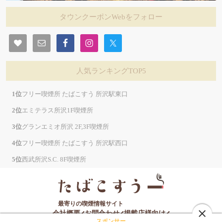
タウンクーポンWebをフォロー
人気ランキングTOP5
フリー喫煙所 たばこすう 所沢駅東口
エミテラス所沢1F喫煙所
グランエミオ所沢 2F,3F喫煙所
フリー喫煙所 たばこすう 所沢駅西口
西武所沢S.C. 8F喫煙所
最寄りの喫煙情報サイト
close
会社概要
お問合わせ
掲載店様向け
スポンサー