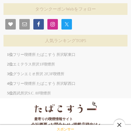
タウンクーポンWebをフォロー
人気ランキングTOP5
フリー喫煙所 たばこすう 所沢駅東口
エミテラス所沢1F喫煙所
グランエミオ所沢 2F,3F喫煙所
フリー喫煙所 たばこすう 所沢駅西口
西武所沢S.C. 8F喫煙所
最寄りの喫煙情報サイト
close
会社概要
お問合わせ
掲載店様向け
スポンサー