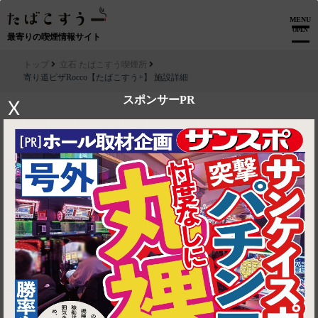
MENU
OPEN
最寄りの喫煙情報サイト
トップ
立石 たばこすう喫煙所
寄り道ピザRocco【たばこすう+】 施設詳細
スポンサーPR
X
▶ ルートを見る
立石 たばこすう喫煙所│寄り道ピザRocco【たばこすう+】