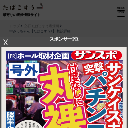
MENU
OPEN
最寄りの喫煙情報サイト
トップ
立石 たばこすう喫煙所
中みっちゃん【たばこすう+】 施設詳細
スポンサーPR
X
▶ ルートを見る
立石 たばこすう喫煙所│中みっちゃん【たばこすう+】