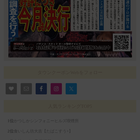
タウンクーポンWebをフォロー
人気ランキングTOP5
かつしかシンフォニーヒルズ喫煙所
食いしん坊大吉【たばこすう+】