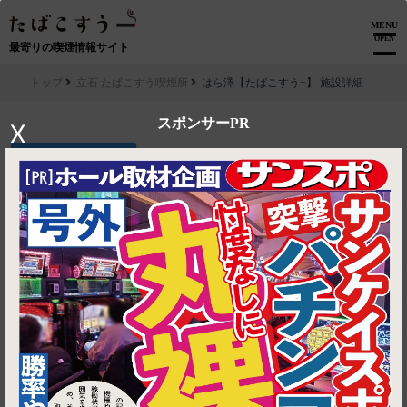
MENU
OPEN
最寄りの喫煙情報サイト
トップ
立石 たばこすう喫煙所
はら澤【たばこすう+】 施設詳細
スポンサーPR
X
▶ ルートを見る
立石 たばこすう喫煙所│はら澤【たばこすう+】