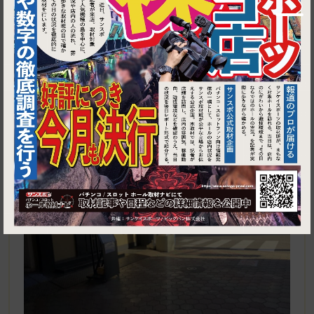
1
東京都葛飾区立石1‐21‐1