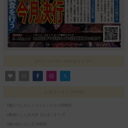
タウンクーポンWebをフォロー
人気ランキングTOP5
かつしかシンフォニーヒルズ喫煙所
食いしん坊大吉【たばこすう+】
今枝たばこ店 喫煙所