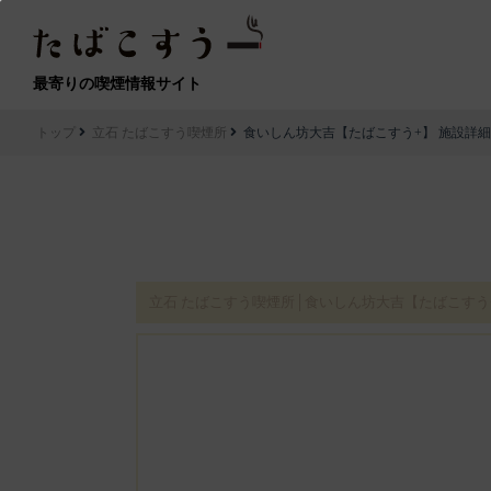
最寄りの喫煙情報サイト
トップ
立石 たばこすう喫煙所
食いしん坊大吉【たばこすう+】 施設詳細
立石 たばこすう喫煙所│食いしん坊大吉【たばこすう