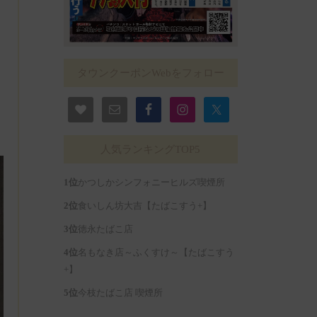
タウンクーポンWebをフォロー
人気ランキングTOP5
かつしかシンフォニーヒルズ喫煙所
食いしん坊大吉【たばこすう+】
徳永たばこ店
名もなき店～ふくすけ～【たばこすう
+】
今枝たばこ店 喫煙所