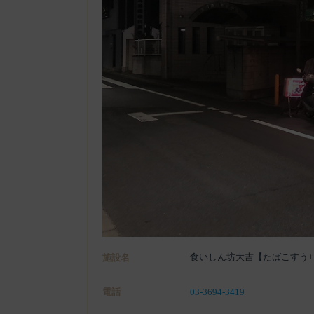
食いしん坊大吉【たばこすう+
施設名
電話
03-3694-3419