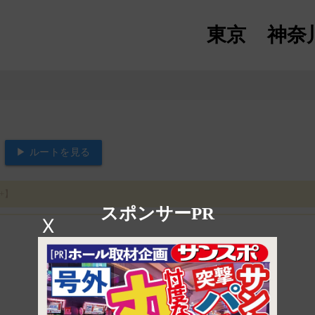
東京
神奈
▶ ルートを見る
+】
スポンサーPR
X