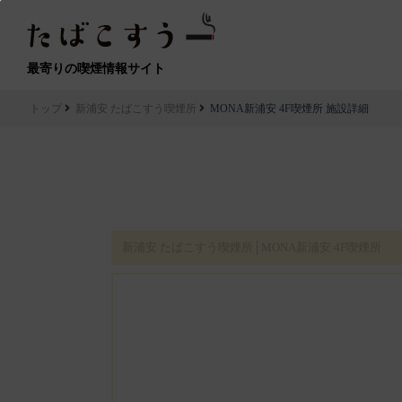
最寄りの喫煙情報サイト
トップ
新浦安 たばこすう喫煙所
MONA新浦安 4F喫煙所 施設詳細
新浦安 たばこすう喫煙所│MONA新浦安 4F喫煙所