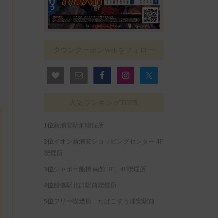
タウンクーポンWebをフォロー
人気ランキングTOP5
新浦安駅前喫煙所
イオン新浦安ショッピングセンター 4F
喫煙所
シャポー船橋 南館 3F、4F喫煙所
船橋駅北口駅前喫煙所
フリー喫煙所 たばこすう浦安駅前