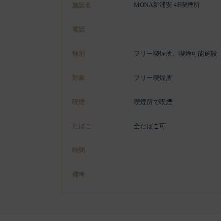
MONA新浦安 4F喫煙所
施設名
電話
種別
フリー喫煙所、喫煙可能施設
対象
フリー喫煙所
喫煙
喫煙所で喫煙
たばこ
全たばこ可
時間
備考