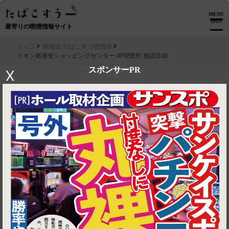
MENU
OPEN
最寄りの喫煙情報サイト
トップ
新浦安 たばこすう喫煙所
イオン新浦安ショッピングセンター 4F喫煙所 施設詳細
スポンサーPR
X
▶ ルートを見る
新浦安 たばこすう喫煙所│イオン新浦安ショッピングセンター 4F喫
煙所