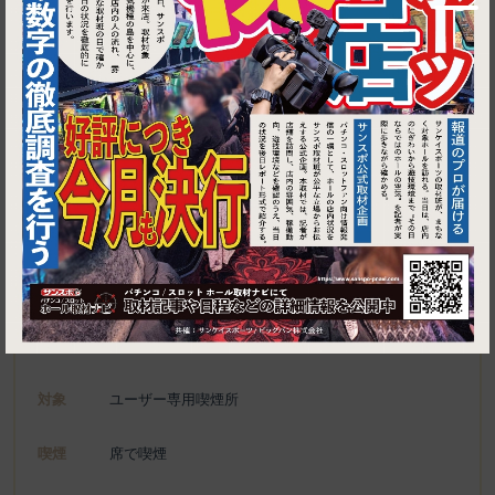
1
埼玉県越谷市千間台東1-5-3
もつ焼 ともや
施設名
電話
048-975-7700
種別
ユーザー専用喫煙所、喫煙可能施設
対象
ユーザー専用喫煙所
喫煙
席で喫煙