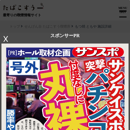
MENU
OPEN
最寄りの喫煙情報サイト
トップ
せんげん台 たばこすう喫煙所
もつ焼 ともや 施設詳細
スポンサーPR
X
▶ ルートを見る
せんげん台 たばこすう喫煙所│もつ焼 ともや