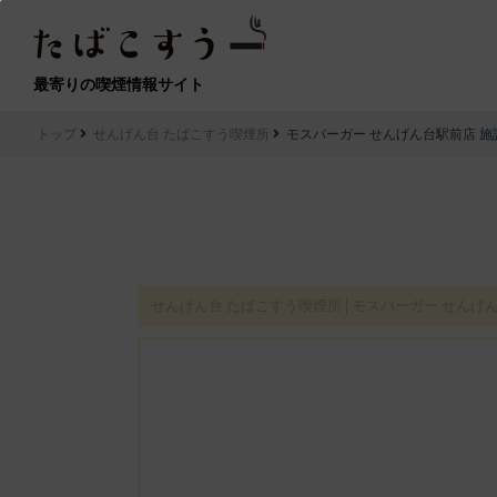
最寄りの喫煙情報サイト
トップ
せんげん台 たばこすう喫煙所
モスバーガー せんげん台駅前店 施
せんげん台 たばこすう喫煙所│モスバーガー せんげ