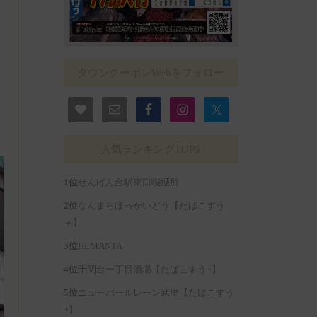
タウンクーポンWebをフォロー
人気ランキングTOP5
せんげん台駅東口喫煙所
なんまらほっかいどう【たばこすう
＋】
HEMANTA
千間台一丁目酒場【たばこすう+】
ニューパールレーン武里【たばこすう
+】