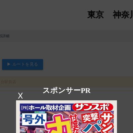
東京
神奈
設詳細
▶ ルートを見る
ん台駅前店
スポンサーPR
X