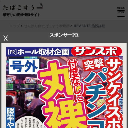
MENU
OPEN
最寄りの喫煙情報サイト
トップ
せんげん台 たばこすう喫煙所
HEMANTA 施設詳細
スポンサーPR
X
▶ ルートを見る
せんげん台 たばこすう喫煙所│HEMANTA