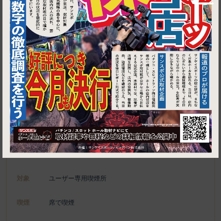
1
埼玉県越谷市せんげん台東1-6-4
HEMANTA
施設名
電話
048-979-9155
種別
ユーザー専用喫煙所、喫煙可能施設
対象
ユーザー専用喫煙所
喫煙
席で喫煙