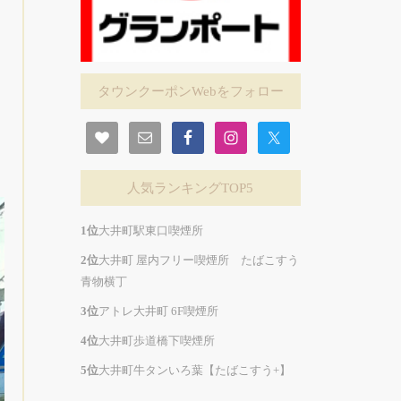
タウンクーポンWebをフォロー
人気ランキングTOP5
大井町駅東口喫煙所
大井町 屋内フリー喫煙所 たばこすう
青物横丁
アトレ大井町 6F喫煙所
大井町歩道橋下喫煙所
大井町牛タンいろ葉【たばこすう+】