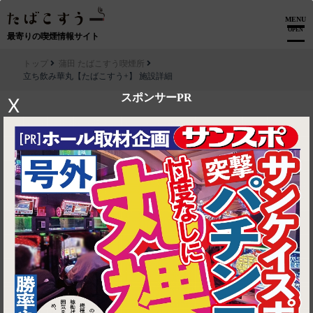
MENU
OPEN
最寄りの喫煙情報サイト
トップ
蒲田 たばこすう喫煙所
立ち飲み華丸【たばこすう+】 施設詳細
スポンサーPR
X
▶ ルートを見る
蒲田 たばこすう喫煙所│立ち飲み華丸【たばこすう+】