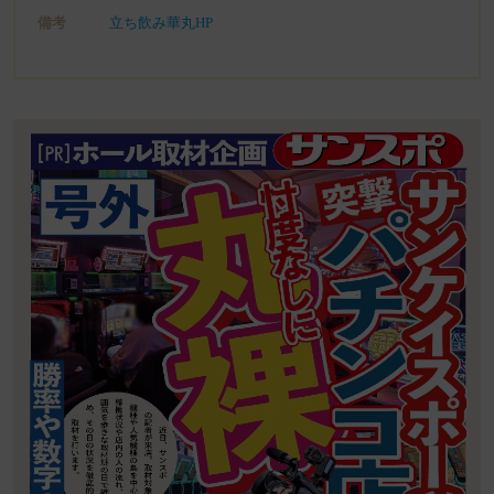
備考
立ち飲み華丸HP