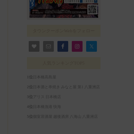
タウンクーポンWebをフォロー
人気ランキングTOP5
日本橋高島屋
日本酒と串焼き みなと屋 第1 八重洲店
アリス 日本橋店
日本橋漁港 快海
個室居酒屋 越後酒房 八海山 八重洲店