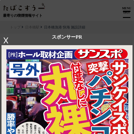
MENU
OPEN
最寄りの喫煙情報サイト
トップ
日本橋駅
日本橋漁港 快海 施設詳細
スポンサーPR
X
▶ ルートを見る
日本橋駅│日本橋漁港 快海