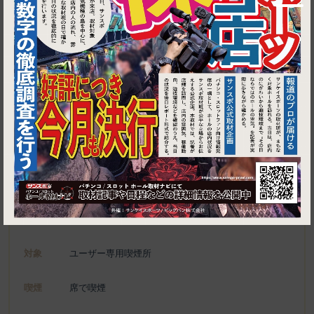
1
東京都中央区日本橋2-16-3 18山京ビル 1F
日本橋漁港 快海
施設名
電話
080-5415-4567
種別
ユーザー専用喫煙所、喫煙可能施設
対象
ユーザー専用喫煙所
喫煙
席で喫煙