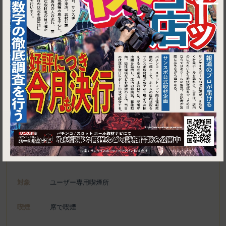
1
東京都中央区日本橋兜町9-7 兜町第一ビル 1F
日本橋 角吉 茅場町店
施設名
電話
03-5652-1194
種別
ユーザー専用喫煙所、喫煙可能施設
対象
ユーザー専用喫煙所
喫煙
席で喫煙