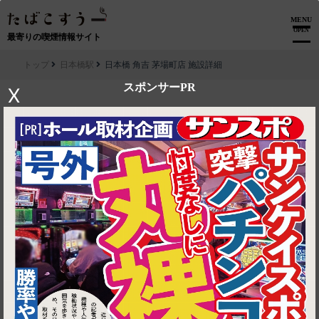
MENU
OPEN
最寄りの喫煙情報サイト
トップ
日本橋駅
日本橋 角吉 茅場町店 施設詳細
スポンサーPR
X
▶ ルートを見る
日本橋駅│日本橋 角吉 茅場町店