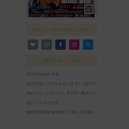
タウンクーポンWebをフォロー
人気ランキングTOP5
日本橋漁港 快海
日本酒と串焼き みなと屋 第1 八重洲店
カフェ・ベローチェ 東京駅八重洲口店
アリス 日本橋店
個室居酒屋 越後酒房 八海山 八重洲店