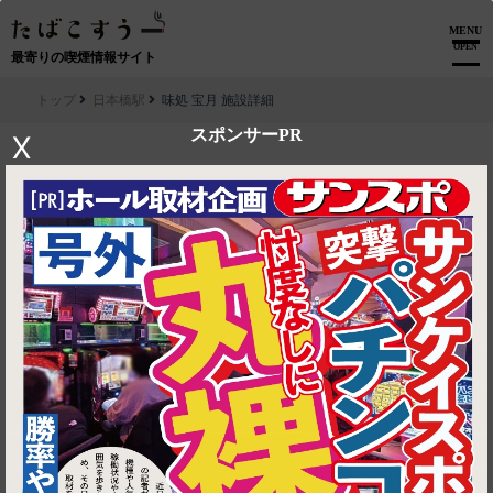
MENU
OPEN
最寄りの喫煙情報サイト
トップ
日本橋駅
味処 宝月 施設詳細
スポンサーPR
X
▶ ルートを見る
日本橋駅│味処 宝月