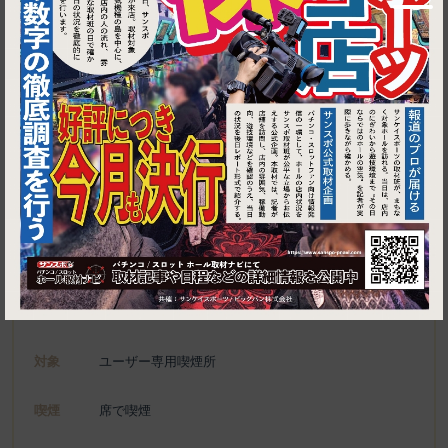
1
東京都中央区日本橋3-7-8 柳川ビル 2F
味処 宝月
施設名
電話
03-3275-2987
種別
ユーザー専用喫煙所、喫煙可能施設
対象
ユーザー専用喫煙所
喫煙
席で喫煙