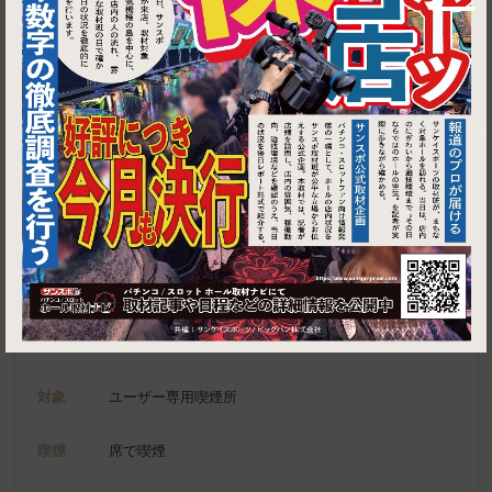
1
東京都中央区八重洲1-4-4 1F・2F
ゴチュ
施設名
電話
050-5600-1608
種別
ユーザー専用喫煙所、喫煙可能施設
対象
ユーザー専用喫煙所
喫煙
席で喫煙