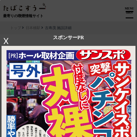
MENU
OPEN
最寄りの喫煙情報サイト
トップ
日本橋駅
古寿茂 施設詳細
スポンサーPR
X
▶ ルートを見る
日本橋駅│古寿茂