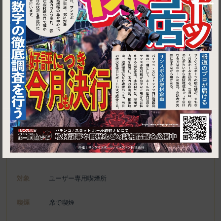
1
東京都中央区日本橋3-7-13 日本橋お起奈ビル 1F
古寿茂
施設名
電話
03-3281-9181
種別
ユーザー専用喫煙所、喫煙可能施設
対象
ユーザー専用喫煙所
喫煙
席で喫煙