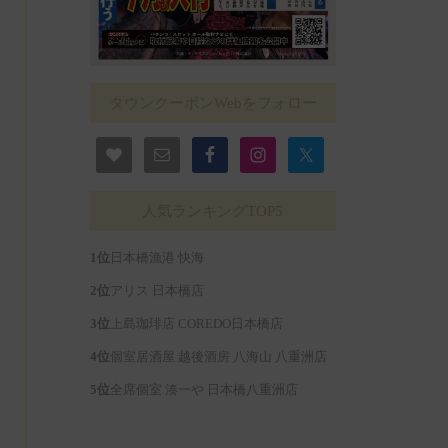
タウンクーポンWebをフォロー
人気ランキングTOP5
日本橋漁港 快海
アリス 日本橋店
上島珈琲店 COREDO日本橋店
個室居酒屋 越後酒房 八海山 八重洲店
全席個室 湊一や 日本橋八重洲店