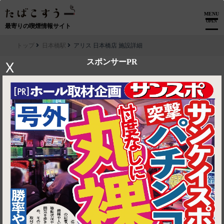
MENU
OPEN
最寄りの喫煙情報サイト
トップ
日本橋駅
アリス 日本橋店 施設詳細
スポンサーPR
X
▶ ルートを見る
日本橋駅│アリス 日本橋店