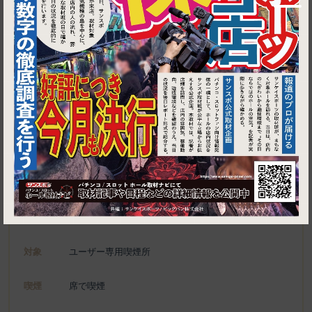
1
東京都中央区日本橋2-1-14 加藤ビル Ｂ１Ｆ
アリス 日本橋店
施設名
電話
03-3275-1626
種別
ユーザー専用喫煙所、喫煙可能施設
対象
ユーザー専用喫煙所
喫煙
席で喫煙