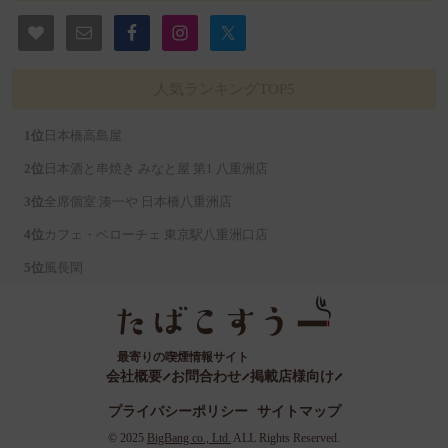
人気ランキングTOP5
日本橋高島屋
日本酒と串焼き みなと屋 第1 八重洲店
全席個室 湊一や 日本橋八重洲店
カフェ・ベローチェ 東京駅八重洲口店
風長閑
最寄りの喫煙情報サイト
会社概要
お問合わせ
掲載店様向け
プライバシーポリシー
サイトマップ
©️ 2025
BigBang co., Ltd.
ALL Rights Reserved.