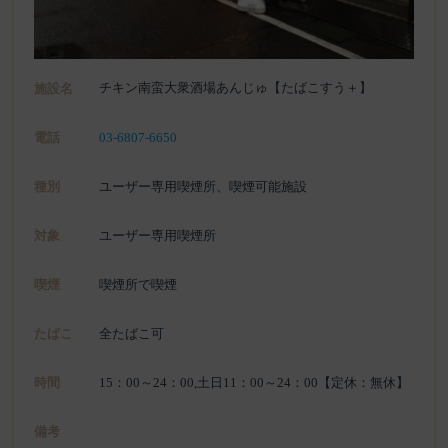
チキン南蛮大衆酒場あんじゅ【たばこすう＋】
施設名
電話
03-6807-6650
種別
ユーザー専用喫煙所、喫煙可能施設
対象
ユーザー専用喫煙所
喫煙
喫煙所で喫煙
たばこ
全たばこ可
時間
15：00～24：00,土日11：00～24：00【定休：無休】
備考