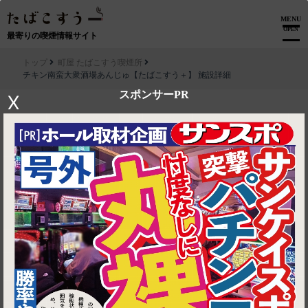
MENU
OPEN
最寄りの喫煙情報サイト
トップ
町屋 たばこすう喫煙所
チキン南蛮大衆酒場あんじゅ【たばこすう＋】 施設詳細
スポンサーPR
X
▶ ルートを見る
町屋 たばこすう喫煙所│チキン南蛮大衆酒場あんじゅ【たばこすう
＋】