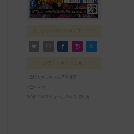
タウンクーポンWebをフォロー
人気ランキングTOP5
焼肉やっちゃん 茅場町店
SANAN
個室居酒屋 さつま武蔵 茅場町店