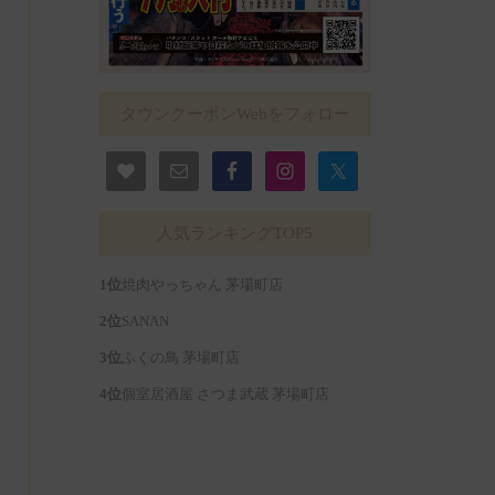
タウンクーポンWebをフォロー
人気ランキングTOP5
焼肉やっちゃん 茅場町店
SANAN
ふくの鳥 茅場町店
個室居酒屋 さつま武蔵 茅場町店