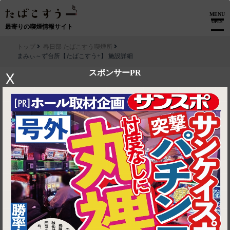
MENU
OPEN
最寄りの喫煙情報サイト
トップ
春日部 たばこすう喫煙所
まみぃ～ず台所【たばこすう+】 施設詳細
スポンサーPR
X
▶ ルートを見る
春日部 たばこすう喫煙所│まみぃ～ず台所【たばこすう+】