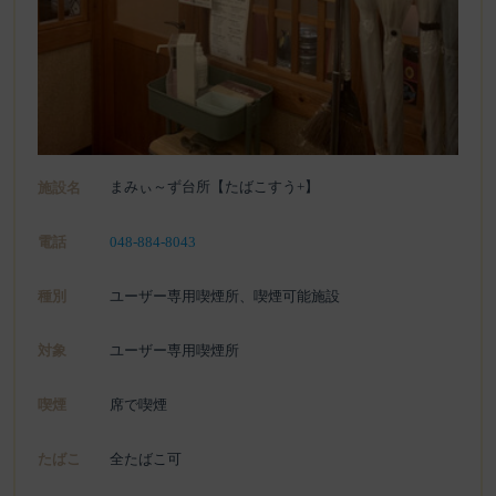
まみぃ～ず台所【たばこすう+】
施設名
電話
048-884-8043
種別
ユーザー専用喫煙所、喫煙可能施設
対象
ユーザー専用喫煙所
喫煙
席で喫煙
たばこ
全たばこ可