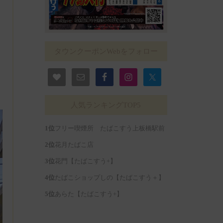
タウンクーポンWebをフォロー
人気ランキングTOP5
フリー喫煙所 たばこすう上板橋駅前
花月たばこ店
花門【たばこすう+】
たばこショップしの【たばこすう＋】
あらた【たばこすう+】