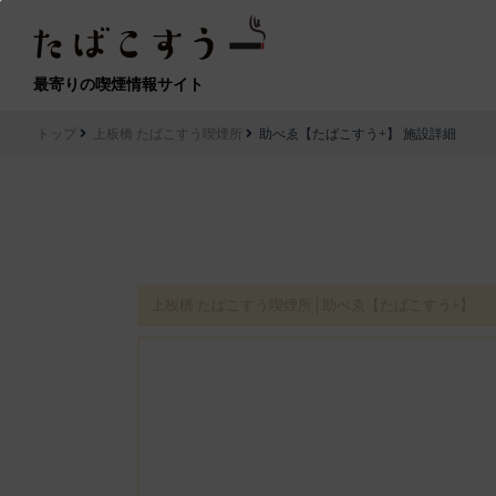
最寄りの喫煙情報サイト
トップ
上板橋 たばこすう喫煙所
助べゑ【たばこすう+】 施設詳細
上板橋 たばこすう喫煙所│助べゑ【たばこすう+】