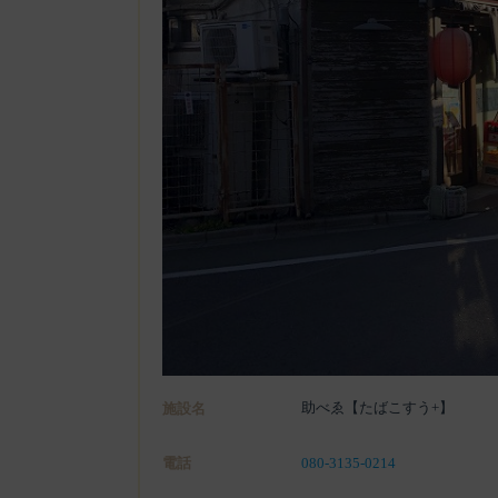
助べゑ【たばこすう+】
施設名
電話
080-3135-0214