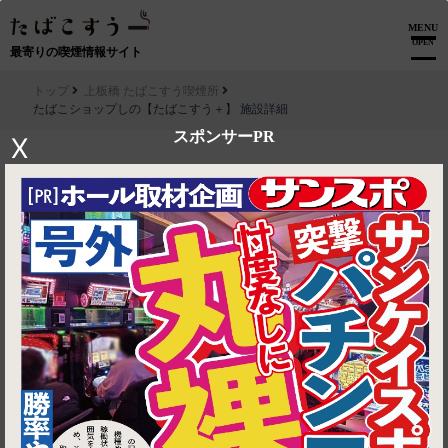
MENU
OPEN
最寄りの喫煙情報サイト
トップ
上板橋 たばこすう喫煙所
たばこショップしの【たばこすう＋】 施設詳細
スポンサーPR
X
▶ ルートを見る
上板橋 たばこすう喫煙所│たばこショップしの【たばこすう＋】