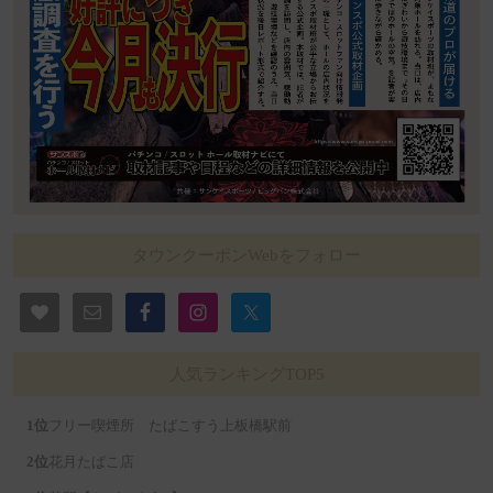
タウンクーポンWebをフォロー
人気ランキングTOP5
フリー喫煙所 たばこすう上板橋駅前
花月たばこ店