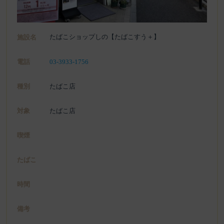
たばこショップしの【たばこすう＋】
施設名
電話
03-3933-1756
種別
たばこ店
対象
たばこ店
喫煙
たばこ
時間
備考