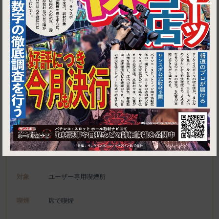
1
東京都江東区亀戸5-13-2 スクエア三報ビル 2F
個室完備 地鶏酒場 鳥まつ
施設名
電話
03-5875-0145
種別
ユーザー専用喫煙所、喫煙可能施設
対象
ユーザー専用喫煙所
喫煙
席で喫煙