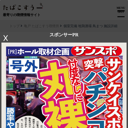
MENU
OPEN
最寄りの喫煙情報サイト
トップ
亀戸 たばこすう喫煙所
個室完備 地鶏酒場 鳥まつ 施設詳細
スポンサーPR
X
▶ ルートを見る
亀戸 たばこすう喫煙所│個室完備 地鶏酒場 鳥まつ