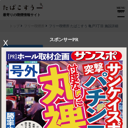
MENU
OPEN
最寄りの喫煙情報サイト
トップ
フリー喫煙所
フリー喫煙所 たばこすう 亀戸3丁目 施設詳細
スポンサーPR
X
▶ ルートを見る
フリー喫煙所│フリー喫煙所 たばこすう 亀戸3丁目